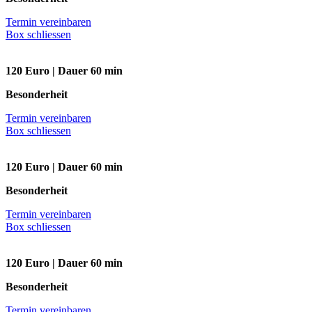
Termin vereinbaren
Box schliessen
120 Euro | Dauer 60 min
Besonderheit
Termin vereinbaren
Box schliessen
120 Euro | Dauer 60 min
Besonderheit
Termin vereinbaren
Box schliessen
120 Euro | Dauer 60 min
Besonderheit
Termin vereinbaren