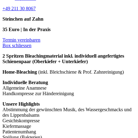
+49 211 30 8067
Steinchen auf Zahn
35 Euro | In der Praxis
Termin vereinbaren
Box schliessen
2 Spritzen Bleachingmaterial inkl. individuell angefertigtes
Schienenpaar (Oberkiefer + Unterkiefer)
Home-Bleaching
(inkl. Bleichschiene & Prof. Zahnreinigung)
Individuelle Beratung
Allgemeine Anamnese
Handkompresse zur Händereinigung
Unsere Highlights
Abstimmung der gewünschten Musik, des Wassergeschmacks und
des Lippenbalsams
Gesichtskompresse
Kiefermassage
Patientenumhang
Spülung (Bakterien)