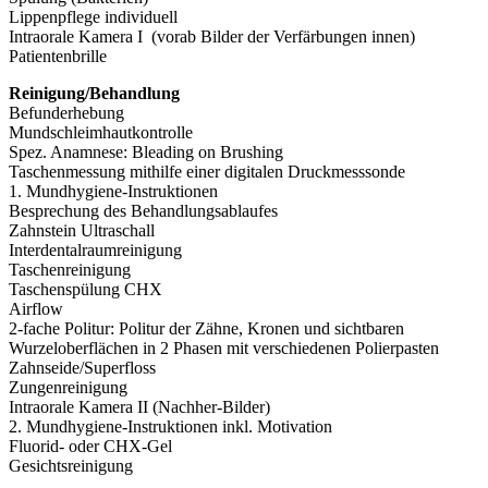
Lippenpflege individuell
Intraorale Kamera I (vorab Bilder der Verfärbungen innen)
Patientenbrille
Reinigung/Behandlung
Befunderhebung
Mundschleimhautkontrolle
Spez. Anamnese: Bleading on Brushing
Taschenmessung mithilfe einer digitalen Druckmesssonde
1. Mundhygiene-Instruktionen
Besprechung des Behandlungsablaufes
Zahnstein Ultraschall
Interdentalraumreinigung
Taschenreinigung
Taschenspülung CHX
Airflow
2-fache Politur: Politur der Zähne, Kronen und sichtbaren
Wurzeloberflächen in 2 Phasen mit verschiedenen Polierpasten
Zahnseide/Superfloss
Zungenreinigung
Intraorale Kamera II (Nachher-Bilder)
2. Mundhygiene-Instruktionen inkl. Motivation
Fluorid- oder CHX-Gel
Gesichtsreinigung