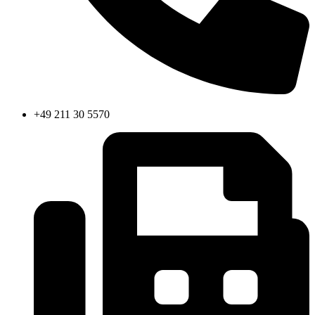
+49 211 30 5570