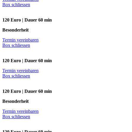
Box schliessen
120 Euro | Dauer 60 min
Besonderheit
Termin vereinbaren
Box schliessen
120 Euro | Dauer 60 min
Termin vereinbaren
Box schliessen
120 Euro | Dauer 60 min
Besonderheit
Termin vereinbaren
Box schliessen
120 Euro | Dauer 60 min