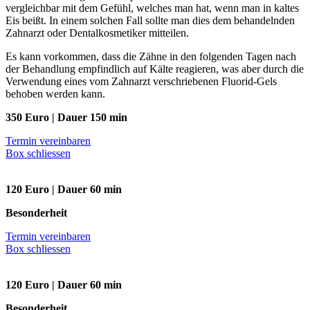
vergleichbar mit dem Gefühl, welches man hat, wenn man in kaltes
Eis beißt. In einem solchen Fall sollte man dies dem behandelnden
Zahnarzt oder Dentalkosmetiker mitteilen.
Es kann vorkommen, dass die Zähne in den folgenden Tagen nach
der Behandlung empfindlich auf Kälte reagieren, was aber durch die
Verwendung eines vom Zahnarzt verschriebenen Fluorid-Gels
behoben werden kann.
350 Euro | Dauer 150 min
Termin vereinbaren
Box schliessen
120 Euro | Dauer 60 min
Besonderheit
Termin vereinbaren
Box schliessen
120 Euro | Dauer 60 min
Besonderheit