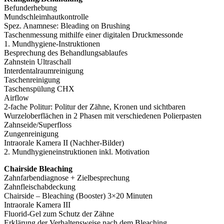
Befunderhebung
Mundschleimhautkontrolle
Spez. Anamnese: Bleading on Brushing
Taschenmessung mithilfe einer digitalen Druckmessonde
1. Mundhygiene-Instruktionen
Besprechung des Behandlungsablaufes
Zahnstein Ultraschall
Interdentalraumreinigung
Taschenreinigung
Taschenspülung CHX
Airflow
2-fache Politur: Politur der Zähne, Kronen und sichtbaren
Wurzeloberflächen in 2 Phasen mit verschiedenen Polierpasten
Zahnseide/Superfloss
Zungenreinigung
Intraorale Kamera II (Nachher-Bilder)
2. Mundhygieneinstruktionen inkl. Motivation
Chairside Bleaching
Zahnfarbendiagnose + Zielbesprechung
Zahnfleischabdeckung
Chairside – Bleaching (Booster) 3×20 Minuten
Intraorale Kamera III
Fluorid-Gel zum Schutz der Zähne
Erklärung der Verhaltensweise nach dem Bleaching