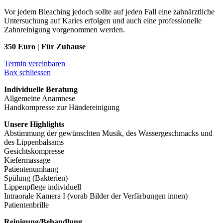
Vor jedem Bleaching jedoch sollte auf jeden Fall eine zahnärztliche
Untersuchung auf Karies erfolgen und auch eine professionelle
Zahnreinigung vorgenommen werden.
350 Euro | Für Zuhause
Termin vereinbaren
Box schliessen
Individuelle Beratung
Allgemeine Anamnese
Handkompresse zur Händereinigung
Unsere Highlights
Abstimmung der gewünschten Musik, des Wassergeschmacks und
des Lippenbalsams
Gesichtskompresse
Kiefermassage
Patientenumhang
Spülung (Bakterien)
Lippenpflege individuell
Intraorale Kamera I (vorab Bilder der Verfärbungen innen)
Patientenbrille
Reinigung/Behandlung