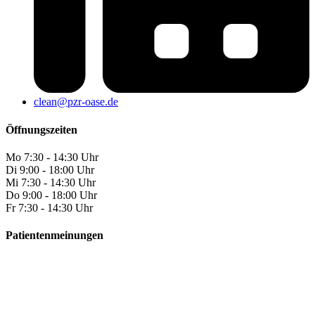
clean@pzr-oase.de
Öffnungszeiten
Mo
7:30 - 14:30 Uhr
Di
9:00 - 18:00 Uhr
Mi
7:30 - 14:30 Uhr
Do
9:00 - 18:00 Uhr
Fr
7:30 - 14:30 Uhr
Patientenmeinungen